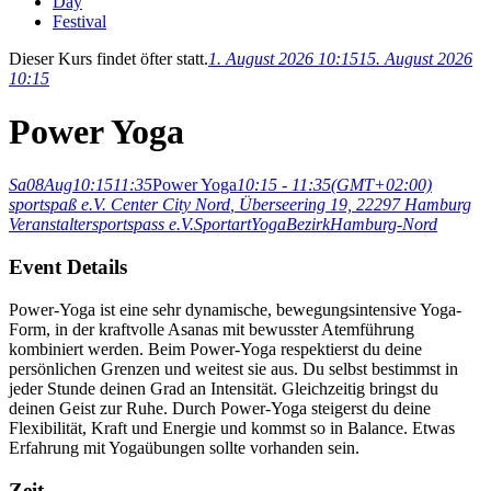
Day
Festival
Dieser Kurs findet öfter statt.
1. August 2026 10:15
15. August 2026
10:15
Power Yoga
Sa
08
Aug
10:15
11:35
Power Yoga
10:15 - 11:35
(GMT+02:00)
sportspaß e.V. Center City Nord
, Überseering 19, 22297 Hamburg
Veranstalter
sportspass e.V.
Sportart
Yoga
Bezirk
Hamburg-Nord
Event Details
Power-Yoga ist eine sehr dynamische, bewegungsintensive Yoga-
Form, in der kraftvolle Asanas mit bewusster Atemführung
kombiniert werden. Beim Power-Yoga respektierst du deine
persönlichen Grenzen und weitest sie aus. Du selbst bestimmst in
jeder Stunde deinen Grad an Intensität. Gleichzeitig bringst du
deinen Geist zur Ruhe. Durch Power-Yoga steigerst du deine
Flexibilität, Kraft und Energie und kommst so in Balance. Etwas
Erfahrung mit Yogaübungen sollte vorhanden sein.
Zeit