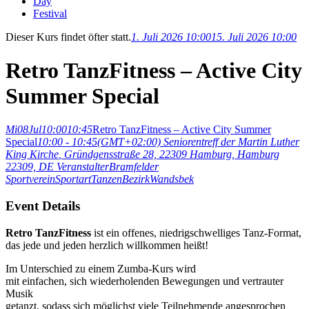
Day
Festival
Dieser Kurs findet öfter statt.
1. Juli 2026 10:00
15. Juli 2026 10:00
Retro TanzFitness – Active City
Summer Special
Mi
08
Jul
10:00
10:45
Retro TanzFitness – Active City Summer
Special
10:00 - 10:45
(GMT+02:00)
Seniorentreff der Martin Luther
King Kirche
, Gründgensstraße 28, 22309 Hamburg, Hamburg
22309, DE
Veranstalter
Bramfelder
Sportverein
Sportart
Tanzen
Bezirk
Wandsbek
Event Details
Retro TanzFitness
ist ein offenes, niedrigschwelliges Tanz-Format,
das jede und jeden herzlich willkommen heißt!
Im Unterschied zu einem Zumba-Kurs wird
mit einfachen, sich wiederholenden Bewegungen und vertrauter
Musik
getanzt, sodass sich möglichst viele Teilnehmende angesprochen