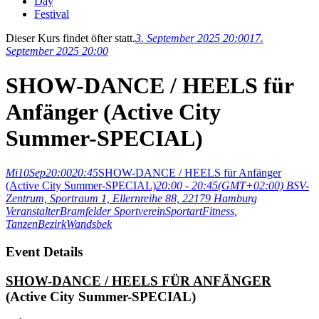
Day
Festival
Dieser Kurs findet öfter statt.
3. September 2025 20:00
17.
September 2025 20:00
SHOW-DANCE / HEELS für
Anfänger (Active City
Summer-SPECIAL)
Mi
10
Sep
20:00
20:45
SHOW-DANCE / HEELS für Anfänger
(Active City Summer-SPECIAL)
20:00 - 20:45
(GMT+02:00)
BSV-
Zentrum, Sportraum 1, Ellernreihe 88, 22179 Hamburg
Veranstalter
Bramfelder Sportverein
Sportart
Fitness,
Tanzen
Bezirk
Wandsbek
Event Details
SHOW-DANCE / HEELS FÜR ANFÄNGER
(Active City Summer-SPECIAL)