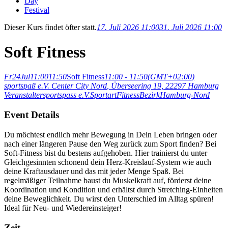
Day
Festival
Dieser Kurs findet öfter statt.
17. Juli 2026 11:00
31. Juli 2026 11:00
Soft Fitness
Fr
24
Jul
11:00
11:50
Soft Fitness
11:00 - 11:50
(GMT+02:00)
sportspaß e.V. Center City Nord
, Überseering 19, 22297 Hamburg
Veranstalter
sportspass e.V.
Sportart
Fitness
Bezirk
Hamburg-Nord
Event Details
Du möchtest endlich mehr Bewegung in Dein Leben bringen oder
nach einer längeren Pause den Weg zurück zum Sport finden? Bei
Soft-Fitness bist du bestens aufgehoben. Hier trainierst du unter
Gleichgesinnten schonend dein Herz-Kreislauf-System wie auch
deine Kraftausdauer und das mit jeder Menge Spaß. Bei
regelmäßiger Teilnahme baust du Muskelkraft auf, förderst deine
Koordination und Kondition und erhältst durch Stretching-Einheiten
deine Beweglichkeit. Du wirst den Unterschied im Alltag spüren!
Ideal für Neu- und Wiedereinsteiger!
Zeit