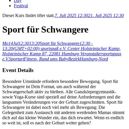
Day
Festival
Dieser Kurs findet öfter statt.
7. Juli 2025 12:30
21. Juli 2025 12:30
Sport für Schwangere
Mo
14
Jul
12:30
13:20
Sport für Schwangere
12:30 -
13:20
(GMT+02:00)
sportspaß e.V. Center Holsteinischer Kamp
,
Holsteinischer Kamp 87, 22081 Hamburg
Veranstalter
sportspass
e.V.
Sportart
Fitness,
Rund ums Baby
Bezirk
Hamburg-Nord
Event Details
Besondere Umstände erfordern besondere Bewegung. Sport für
Schwangere ist Dein Format, um auch während der
Schwangerschaft aktiv zu bleiben. Alle Ganzkörpergymnastik-
sowie Yoga-Kurse sind speziell auf deine Anforderungen und die
langsamen Veränderungen vor der Geburt zugeschnitten. Sport für
Schwangere ist dabei noch viel mehr als Bewegung: Die
Gelegenheit zum Austausch mit anderen werdenden Mamas stimmt
dich auf das kleine Wunder ein, das dich erwartet. Wenn es endlich
so weit ist, soll es nach der Geburt weiter gehen?