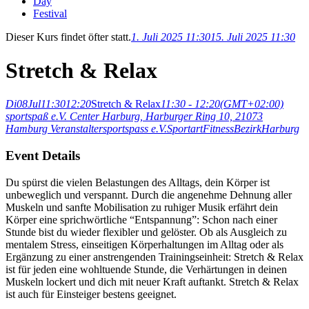
Day
Festival
Dieser Kurs findet öfter statt.
1. Juli 2025 11:30
15. Juli 2025 11:30
Stretch & Relax
Di
08
Jul
11:30
12:20
Stretch & Relax
11:30 - 12:20
(GMT+02:00)
sportspaß e.V. Center Harburg
, Harburger Ring 10, 21073
Hamburg
Veranstalter
sportspass e.V.
Sportart
Fitness
Bezirk
Harburg
Event Details
Du spürst die vielen Belastungen des Alltags, dein Körper ist
unbeweglich und verspannt. Durch die angenehme Dehnung aller
Muskeln und sanfte Mobilisation zu ruhiger Musik erfährt dein
Körper eine sprichwörtliche “Entspannung”: Schon nach einer
Stunde bist du wieder flexibler und gelöster. Ob als Ausgleich zu
mentalem Stress, einseitigen Körperhaltungen im Alltag oder als
Ergänzung zu einer anstrengenden Trainingseinheit: Stretch & Relax
ist für jeden eine wohltuende Stunde, die Verhärtungen in deinen
Muskeln lockert und dich mit neuer Kraft auftankt. Stretch & Relax
ist auch für Einsteiger bestens geeignet.