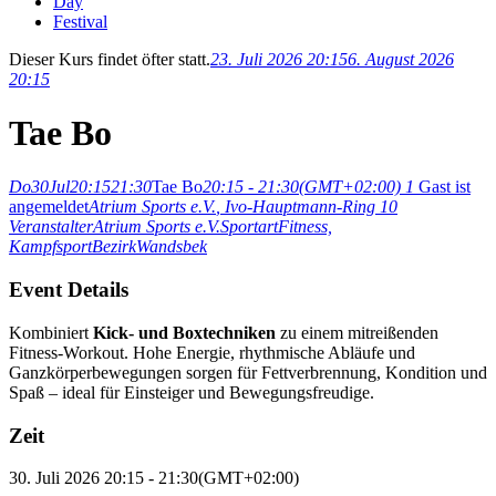
Day
Festival
Dieser Kurs findet öfter statt.
23. Juli 2026 20:15
6. August 2026
20:15
Tae Bo
Do
30
Jul
20:15
21:30
Tae Bo
20:15 - 21:30
(GMT+02:00)
1
Gast ist
angemeldet
Atrium Sports e.V.
, Ivo-Hauptmann-Ring 10
Veranstalter
Atrium Sports e.V.
Sportart
Fitness,
Kampfsport
Bezirk
Wandsbek
Event Details
Kombiniert
Kick- und Boxtechniken
zu einem mitreißenden
Fitness-Workout. Hohe Energie, rhythmische Abläufe und
Ganzkörperbewegungen sorgen für Fettverbrennung, Kondition und
Spaß – ideal für Einsteiger und Bewegungsfreudige.
Zeit
30. Juli 2026
20:15
-
21:30
(GMT+02:00)