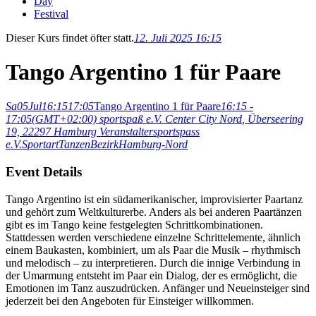
Day
Festival
Dieser Kurs findet öfter statt.
12. Juli 2025 16:15
Tango Argentino 1 für Paare
Sa
05
Jul
16:15
17:05
Tango Argentino 1 für Paare
16:15 -
17:05
(GMT+02:00)
sportspaß e.V. Center City Nord
, Überseering
19, 22297 Hamburg
Veranstalter
sportspass
e.V.
Sportart
Tanzen
Bezirk
Hamburg-Nord
Event Details
Tango Argentino ist ein südamerikanischer, improvisierter Paartanz
und gehört zum Weltkulturerbe. Anders als bei anderen Paartänzen
gibt es im Tango keine festgelegten Schrittkombinationen.
Stattdessen werden verschiedene einzelne Schrittelemente, ähnlich
einem Baukasten, kombiniert, um als Paar die Musik – rhythmisch
und melodisch – zu interpretieren. Durch die innige Verbindung in
der Umarmung entsteht im Paar ein Dialog, der es ermöglicht, die
Emotionen im Tanz auszudrücken. Anfänger und Neueinsteiger sind
jederzeit bei den Angeboten für Einsteiger willkommen.