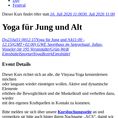
Day
Festival
Dieser Kurs findet öfter statt.
16. Juli 2026 11:00
30. Juli 2026 11:00
Yoga für Jung und Alt
Do
23
Jul
11:00
12:15
Yoga für Jung und Alt
11:00 -
12:15
(GMT+02:00)
GWE Sporthaus im Spiegelsaal
, Julius-
Vosseler-Str 195
Veranstalter
Grün-Weiß
Eimsbüttel
Sportart
Yoga
Bezirk
Eimsbüttel
Event Details
Dieser Kurs richtet sich an alle, die Vinyasa Yoga kennenlernen
möchten
oder langsam wieder einsteigen wollen. Aktive und dynamische
Elemente
erhöhen die Beweglichkeit und die Muskelkraft und verhelfen dazu,
wieder
mit den eigenen Kraftquellen in Kontakt zu kommen.
Bitte melden sie sich über unsere
Kursbuchungsseite
an und
vermerken sie bitte auch hinter ihrem Nachname „ACS“, damit wir