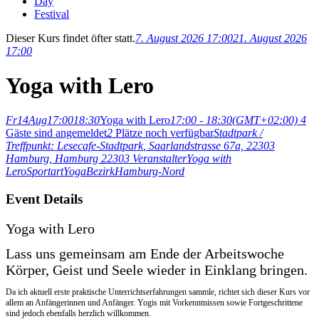
Day
Festival
Dieser Kurs findet öfter statt.
7. August 2026 17:00
21. August 2026
17:00
Yoga with Lero
Fr
14
Aug
17:00
18:30
Yoga with Lero
17:00 - 18:30
(GMT+02:00)
4
Gäste sind angemeldet
2
Plätze noch verfügbar
Stadtpark /
Treffpunkt: Lesecafe-Stadtpark
, Saarlandstrasse 67a, 22303
Hamburg, Hamburg 22303
Veranstalter
Yoga with
Lero
Sportart
Yoga
Bezirk
Hamburg-Nord
Event Details
Yoga with Lero
Lass uns gemeinsam am Ende der Arbeitswoche
Körper, Geist und Seele wieder in Einklang bringen.
Da ich aktuell erste praktische Unterrichtserfahrungen sammle, richtet sich dieser Kurs vor
allem an Anfängerinnen und Anfänger. Yogis mit Vorkenntnissen sowie Fortgeschrittene
sind jedoch ebenfalls herzlich willkommen.