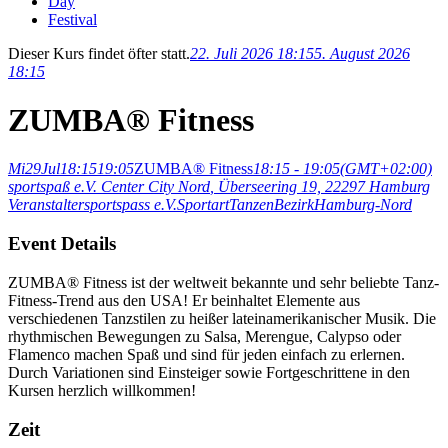
Day
Festival
Dieser Kurs findet öfter statt.
22. Juli 2026 18:15
5. August 2026
18:15
ZUMBA® Fitness
Mi
29
Jul
18:15
19:05
ZUMBA® Fitness
18:15 - 19:05
(GMT+02:00)
sportspaß e.V. Center City Nord
, Überseering 19, 22297 Hamburg
Veranstalter
sportspass e.V.
Sportart
Tanzen
Bezirk
Hamburg-Nord
Event Details
ZUMBA® Fitness ist der weltweit bekannte und sehr beliebte Tanz-
Fitness-Trend aus den USA! Er beinhaltet Elemente aus
verschiedenen Tanzstilen zu heißer lateinamerikanischer Musik. Die
rhythmischen Bewegungen zu Salsa, Merengue, Calypso oder
Flamenco machen Spaß und sind für jeden einfach zu erlernen.
Durch Variationen sind Einsteiger sowie Fortgeschrittene in den
Kursen herzlich willkommen!
Zeit