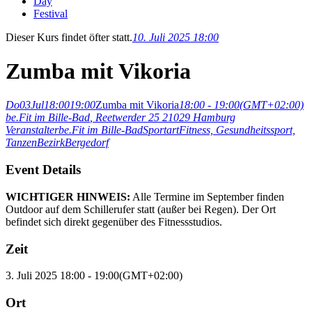
Day
Festival
Dieser Kurs findet öfter statt.
10. Juli 2025 18:00
Zumba mit Vikoria
Do
03
Jul
18:00
19:00
Zumba mit Vikoria
18:00 - 19:00
(GMT+02:00)
be.Fit im Bille-Bad
, Reetwerder 25 21029 Hamburg
Veranstalter
be.Fit im Bille-Bad
Sportart
Fitness,
Gesundheitssport,
Tanzen
Bezirk
Bergedorf
Event Details
WICHTIGER HINWEIS:
Alle Termine im September finden
Outdoor auf dem Schillerufer statt (außer bei Regen). Der Ort
befindet sich direkt gegenüber des Fitnessstudios.
Zeit
3. Juli 2025
18:00
-
19:00
(GMT+02:00)
Ort