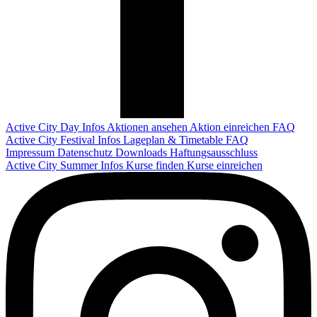
Active City Day
Infos
Aktionen ansehen
Aktion einreichen
FAQ
Active City Festival
Infos
Lageplan & Timetable
FAQ
Impressum
Datenschutz
Downloads
Haftungsausschluss
Active City Summer
Infos
Kurse finden
Kurse einreichen