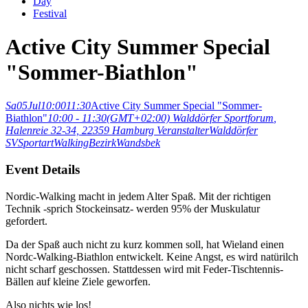
Day
Festival
Active City Summer Special
"Sommer-Biathlon"
Sa
05
Jul
10:00
11:30
Active City Summer Special "Sommer-
Biathlon"
10:00 - 11:30
(GMT+02:00)
Walddörfer Sportforum
,
Halenreie 32-34, 22359 Hamburg
Veranstalter
Walddörfer
SV
Sportart
Walking
Bezirk
Wandsbek
Event Details
Nordic-Walking macht in jedem Alter Spaß. Mit der richtigen
Technik -sprich Stockeinsatz- werden 95% der Muskulatur
gefordert.
Da der Spaß auch nicht zu kurz kommen soll, hat Wieland einen
Nordc-Walking-Biathlon entwickelt. Keine Angst, es wird natürilch
nicht scharf geschossen. Stattdessen wird mit Feder-Tischtennis-
Bällen auf kleine Ziele geworfen.
Also nichts wie los!