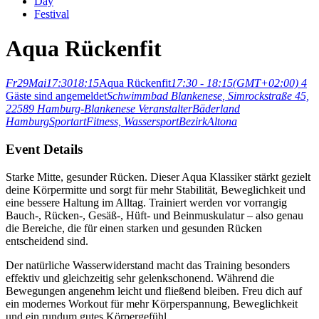
Day
Festival
Aqua Rückenfit
Fr
29
Mai
17:30
18:15
Aqua Rückenfit
17:30 - 18:15
(GMT+02:00)
4
Gäste sind angemeldet
Schwimmbad Blankenese
, Simrockstraße 45,
22589 Hamburg-Blankenese
Veranstalter
Bäderland
Hamburg
Sportart
Fitness,
Wassersport
Bezirk
Altona
Event Details
Starke Mitte, gesunder Rücken. Dieser Aqua Klassiker stärkt gezielt
deine Körpermitte und sorgt für mehr Stabilität, Beweglichkeit und
eine bessere Haltung im Alltag. Trainiert werden vor vorrangig
Bauch-, Rücken-, Gesäß-, Hüft- und Beinmuskulatur – also genau
die Bereiche, die für einen starken und gesunden Rücken
entscheidend sind.
Der natürliche Wasserwiderstand macht das Training besonders
effektiv und gleichzeitig sehr gelenkschonend. Während die
Bewegungen angenehm leicht und fließend bleiben. Freu dich auf
ein modernes Workout für mehr Körperspannung, Beweglichkeit
und ein rundum gutes Körpergefühl.