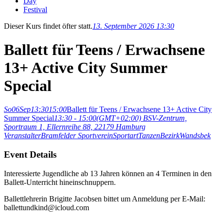
Day
Festival
Dieser Kurs findet öfter statt.
13. September 2026 13:30
Ballett für Teens / Erwachsene
13+ Active City Summer
Special
So
06
Sep
13:30
15:00
Ballett für Teens / Erwachsene 13+ Active City
Summer Special
13:30 - 15:00
(GMT+02:00)
BSV-Zentrum,
Sportraum 1, Ellernreihe 88, 22179 Hamburg
Veranstalter
Bramfelder Sportverein
Sportart
Tanzen
Bezirk
Wandsbek
Event Details
Interessierte Jugendliche ab 13 Jahren können an 4 Terminen in den
Ballett-Unterricht hineinschnuppern.
Ballettlehrerin Brigitte Jacobsen bittet um Anmeldung per E-Mail:
ballettundkind@icloud.com