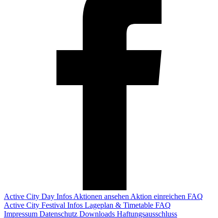
Active City Day
Infos
Aktionen ansehen
Aktion einreichen
FAQ
Active City Festival
Infos
Lageplan & Timetable
FAQ
Impressum
Datenschutz
Downloads
Haftungsausschluss