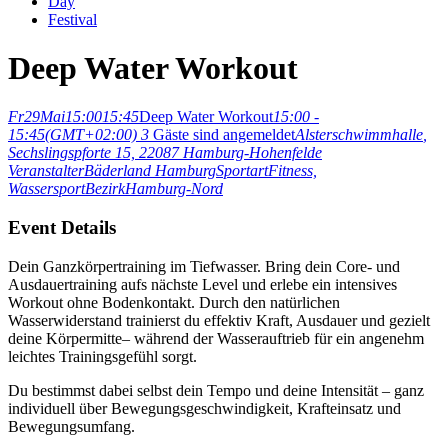
Day
Festival
Deep Water Workout
Fr
29
Mai
15:00
15:45
Deep Water Workout
15:00 -
15:45
(GMT+02:00)
3
Gäste sind angemeldet
Alsterschwimmhalle
,
Sechslingspforte 15, 22087 Hamburg-Hohenfelde
Veranstalter
Bäderland Hamburg
Sportart
Fitness,
Wassersport
Bezirk
Hamburg-Nord
Event Details
Dein Ganzkörpertraining im Tiefwasser. Bring dein Core- und
Ausdauertraining aufs nächste Level und erlebe ein intensives
Workout ohne Bodenkontakt. Durch den natürlichen
Wasserwiderstand trainierst du effektiv Kraft, Ausdauer und gezielt
deine Körpermitte– während der Wasserauftrieb für ein angenehm
leichtes Trainingsgefühl sorgt.
Du bestimmst dabei selbst dein Tempo und deine Intensität – ganz
individuell über Bewegungsgeschwindigkeit, Krafteinsatz und
Bewegungsumfang.