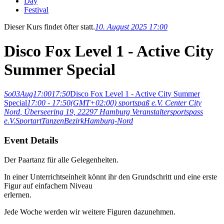
Day
Festival
Dieser Kurs findet öfter statt.
10. August 2025 17:00
Disco Fox Level 1 - Active City
Summer Special
So
03
Aug
17:00
17:50
Disco Fox Level 1 - Active City Summer
Special
17:00 - 17:50
(GMT+02:00)
sportspaß e.V. Center City
Nord
, Überseering 19, 22297 Hamburg
Veranstalter
sportspass
e.V.
Sportart
Tanzen
Bezirk
Hamburg-Nord
Event Details
Der Paartanz für alle Gelegenheiten.
In einer Unterrichtseinheit könnt ihr den Grundschritt und eine erste
Figur auf einfachem Niveau
erlernen.
Jede Woche werden wir weitere Figuren dazunehmen.