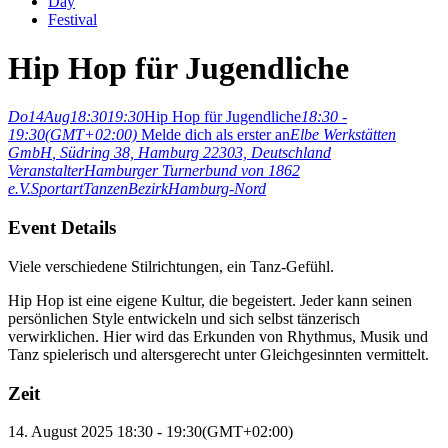
Day
Festival
Hip Hop für Jugendliche
Do
14
Aug
18:30
19:30
Hip Hop für Jugendliche
18:30 -
19:30
(GMT+02:00)
Melde dich als erster an
Elbe Werkstätten
GmbH
, Südring 38, Hamburg 22303, Deutschland
Veranstalter
Hamburger Turnerbund von 1862
e.V.
Sportart
Tanzen
Bezirk
Hamburg-Nord
Event Details
Viele verschiedene Stilrichtungen, ein Tanz-Gefühl.
Hip Hop ist eine eigene Kultur, die begeistert. Jeder kann seinen
persönlichen Style entwickeln und sich selbst tänzerisch
verwirklichen. Hier wird das Erkunden von Rhythmus, Musik und
Tanz spielerisch und altersgerecht unter Gleichgesinnten vermittelt.
Zeit
14. August 2025
18:30
-
19:30
(GMT+02:00)