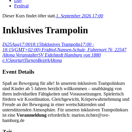
Day
Festival
Dieser Kurs findet öfter statt.
1. September 2026 17:00
Inklusives Trampolin
Di
25
Aug
17:00
18:15
Inklusives Trampolin
17:00 -
18:15
(GMT+02:00)
Fridtjof-Nansen-Schule
, Fahrenort 76, 22547
Altona
Veranstalter
SV Eidelstedt Hamburg von 1880
e.V.
Sportart
Turnen
Bezirk
Altona
Event Details
Spaß an Bewegung für alle! In unserem inklusiven Trampolinkurs
sind Kinder ab 5 Jahren herzlich willkommen – unabhängig von
ihren individuellen Fähigkeiten und Voraussetzungen. Spielerisch
fördern wir Koordination, Gleichgewicht, Körperwahrnehmung und
Freude an der Bewegung in einer wertschätzenden und
unterstützenden Atmosphäre. Für unseren inklusiven Trampolinkurs
ist eine
Voranmeldung
erforderlich: marion.richter@sve-
hamburg.de
Zeit