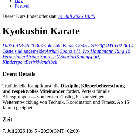
Day
Festival
Dieser Kurs findet öfter statt.
14. Juli 2026 18:45
Kyokushin Karate
Di
07
Jul
18:45
20:30
Kyokushin Karate
18:45 - 20:30
(GMT+02:00)
4
Gäste sind angemeldet
Atrium Sports e.V.
, Ivo-Hauptmann-Ring 10
Veranstalter
Atrium Sports e.V.
Sportart
Kampfsport,
Kindersport
Bezirk
Wandsbek
Event Details
Traditionelle Kampfkunst, die
Disziplin, Körperbeherrschung
und respektvolles Miteinander
fördert. Perfekt für alle
Altersgruppen — vom ersten Einstieg bis zur stetigen
Weiterentwicklung von Technik, Koordination und Fitness. Ab 15
Jahren geeignet.
Zeit
7. Juli 2026
18:45
-
20:30
(GMT+02:00)