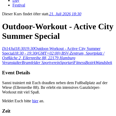
Day
Festival
Dieser Kurs findet öfter statt.
21. Juli 2026 18:30
Outdoor-Workout - Active City
Summer Special
Di
14
Jul
18:30
19:30
Outdoor-Workout - Active City Summer
Special
18:30 - 19:30
(GMT+02:00)
BSV-Zentrum, Sportplatz /
Ostfläche 2, Ellernreihe 88, 22179 Hamburg
Veranstalter
Bramfelder Sportverein
Sportart
Fitness
Bezirk
Wandsbek
Event Details
Sanni trainiert mit Euch draußen neben dem Fußballplatz auf der
Wiese (Ellernreihe 88). Ihr erlebt ein intensives Ganzkörper-
Workout mit viel Spaß.
Meldet Euch bitte
hier
an.
Zeit