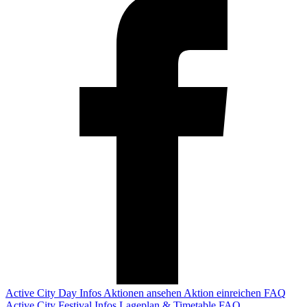
Active City Day
Infos
Aktionen ansehen
Aktion einreichen
FAQ
Active City Festival
Infos
Lageplan & Timetable
FAQ