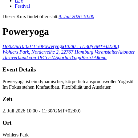
Day
Festival
Dieser Kurs findet öfter statt.
9. Juli 2026 10:00
Poweryoga
Do
02
Jul
10:00
11:30
Poweryoga
10:00 - 11:30
(GMT+02:00)
Wohlers Park
, Norderreihe 2, 22767 Hamburg
Veranstalter
Altonaer
Turnverband von 1845 e.V.
Sportart
Yoga
Bezirk
Altona
Event Details
Poweryoga ist ein dynamischer, körperlich anspruchsvoller Yogastil.
Im Fokus stehen Kraftaufbau, Flexibilität und Ausdauer.
Zeit
2. Juli 2026
10:00
-
11:30
(GMT+02:00)
Ort
Wohlers Park