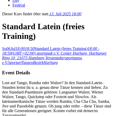
Day
Festival
Dieser Kurs findet öfter statt.
13. Juli 2025 18:00
Standard Latein (freies
Training)
So
06
Jul
18:00
18:50
Standard Latein (freies Training)
18:00 -
18:50
(GMT+02:00)
sportspaß e.V. Center Harburg
, Harburger
Ring 10, 21073 Hamburg
Veranstalter
sportspass
e.V.
Sportart
Tanzen
Bezirk
Harburg
Event Details
Lust auf Tango, Rumba oder Walzer? In den Standard-Latein-
Stunden lernst du u. a. genau diese Tänze kennen und lieben. Zu
den Standard-Paartänzen gehören: Langsamer Walzer, Wiener
Walzer, Tango, Quickstep oder Foxtrott und Slowfox. Als
lateinamerikanische Tänze werden Rumba, Cha Cha Cha, Samba,
Jive und Pasodoble getanzt. Ob jung oder reifer – diese Tänze sind
für alle Generationen geeignet. Komm vorbei mit deiner/m
TanzpartnerIn!