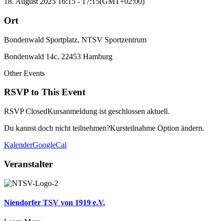
18. August 2025
16:15
-
17:15
(GMT+02:00)
Ort
Bondenwald Sportplatz, NTSV Sportzentrum
Bondenwald 14c, 22453 Hamburg
Other Events
RSVP to This Event
RSVP Closed
Kursanmeldung ist geschlossen aktuell.
Du kannst doch nicht teilnehmen?
Kursteilnahme Option ändern.
Kalender
GoogleCal
Veranstalter
Niendorfer TSV von 1919 e.V.