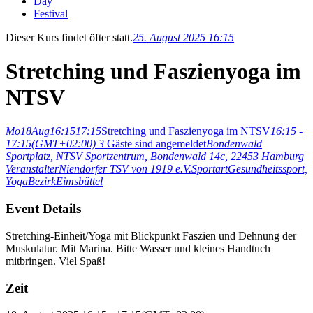
Day
Festival
Dieser Kurs findet öfter statt.
25. August 2025 16:15
Stretching und Faszienyoga im
NTSV
Mo
18
Aug
16:15
17:15
Stretching und Faszienyoga im NTSV
16:15 -
17:15
(GMT+02:00)
3
Gäste sind angemeldet
Bondenwald
Sportplatz, NTSV Sportzentrum
, Bondenwald 14c, 22453 Hamburg
Veranstalter
Niendorfer TSV von 1919 e.V.
Sportart
Gesundheitssport,
Yoga
Bezirk
Eimsbüttel
Event Details
Stretching-Einheit/Yoga mit Blickpunkt Faszien und Dehnung der
Muskulatur. Mit Marina. Bitte Wasser und kleines Handtuch
mitbringen. Viel Spaß!
Zeit