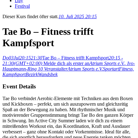
Day
Festival
Dieser Kurs findet öfter statt.
10. Juli 2025 20:15
Tae Bo – Fitness trifft
Kampfsport
Do
03
Jul
20:15
21:30
Tae Bo – Fitness trifft Kampfsport
20:15 -
21:30
(GMT+02:00)
Melde dich als erster an
Atrium Sports e.V.
, Ivo-
Hauptmann-Ring 10
Veranstalter
Atrium Sports e.V.
Sportart
Fitness,
Kampfsport
Bezirk
Wandsbek
Event Details
Tae Bo verbindet Aerobic-Elemente mit Techniken aus dem Boxen
und Kickboxen – perfekt, um sich auszupowern und gleichzeitig
Spaß an der Bewegung zu haben. Mit rhythmischer Musik und
motivierender Gruppenstimmung bringt Tae Bo den ganzen Körper
in Schwung. Im Active City Summer laden wir dich zu einem
mitreißenden Workout ein, das Koordination, Kraft und Ausdauer
verbessert – ganz ohne Kontakt oder Vorkenntnisse. Ideal für alle,
die sich sportlich herausfordern und neue Energie tanken möchten.