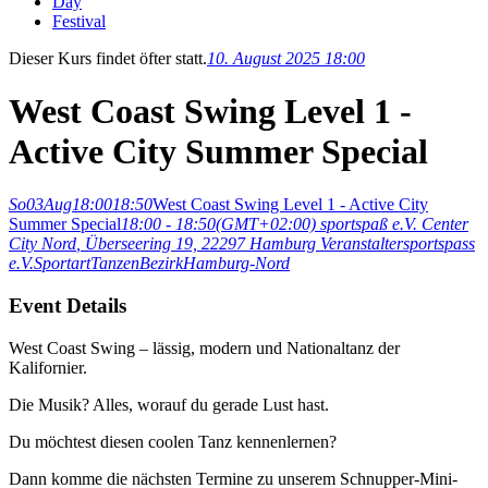
Day
Festival
Dieser Kurs findet öfter statt.
10. August 2025 18:00
West Coast Swing Level 1 -
Active City Summer Special
So
03
Aug
18:00
18:50
West Coast Swing Level 1 - Active City
Summer Special
18:00 - 18:50
(GMT+02:00)
sportspaß e.V. Center
City Nord
, Überseering 19, 22297 Hamburg
Veranstalter
sportspass
e.V.
Sportart
Tanzen
Bezirk
Hamburg-Nord
Event Details
West Coast Swing – lässig, modern und Nationaltanz der
Kalifornier.
Die Musik? Alles, worauf du gerade Lust hast.
Du möchtest diesen coolen Tanz kennenlernen?
Dann komme die nächsten Termine zu unserem Schnupper-Mini-