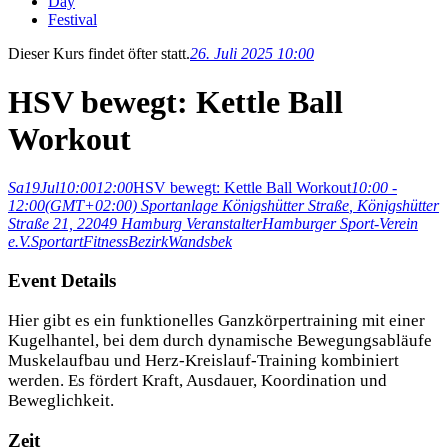
Day
Festival
Dieser Kurs findet öfter statt.
26. Juli 2025 10:00
HSV bewegt: Kettle Ball
Workout
Sa
19
Jul
10:00
12:00
HSV bewegt: Kettle Ball Workout
10:00 -
12:00
(GMT+02:00)
Sportanlage Königshütter Straße
, Königshütter
Straße 21, 22049 Hamburg
Veranstalter
Hamburger Sport-Verein
e.V.
Sportart
Fitness
Bezirk
Wandsbek
Event Details
Hier gibt es ein funktionelles Ganzkörpertraining mit einer
Kugelhantel, bei dem durch dynamische Bewegungsabläufe
Muskelaufbau und Herz-Kreislauf-Training kombiniert
werden. Es fördert Kraft, Ausdauer, Koordination und
Beweglichkeit.
Zeit